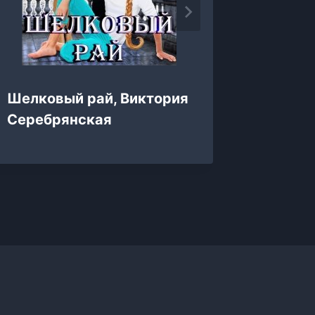
Шелковый рай, Виктория
Купить
Серебрянская
любовь
Анюта