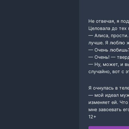
Не отвечая, я по
Целовала до тех 
— Алиса, прости.
лучше. Я люблю ж
— Очень любишь?
— Очень! — тверд
— Ну, может, и в
случайно, вот с 
Я очнулась в тел
— мой идеал мужч
изменяет ей. Что
мне завоевать ег
12+