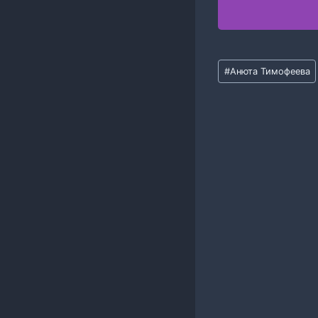
Метки
#
Анюта Тимофеева
записи: