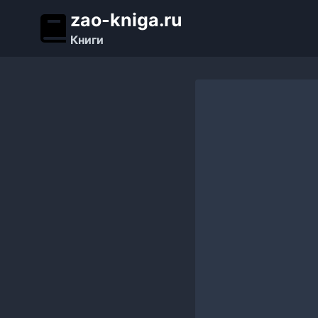
Перейти
zao-kniga.ru
к
Книги
содержимому