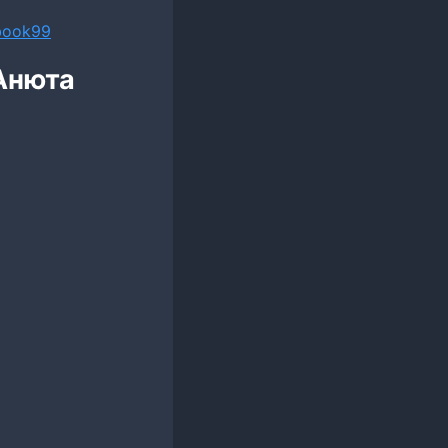
ebook99
Анюта