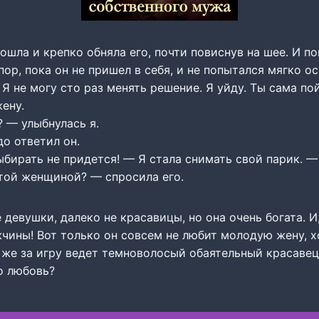
дошла и крепко обняла его, почти повиснув на шее. И п
пор, пока он не пришел в себя, и не попытался мягко о
 Я не могу сто раз менять решение. Я уйду. Ты сама по
ену.
 — улыбнулась я.
о ответил он.
ыбирать не придется! — Я стала снимать свой парик. —
этой женщиной? — спросила его.
е девушки, далеко не красавицы, но она очень богата. И
ины! Вот только он совсем не любит молодую жену, х
 же за игру ведет темноволосый обаятельный красавец, 
о любовь?