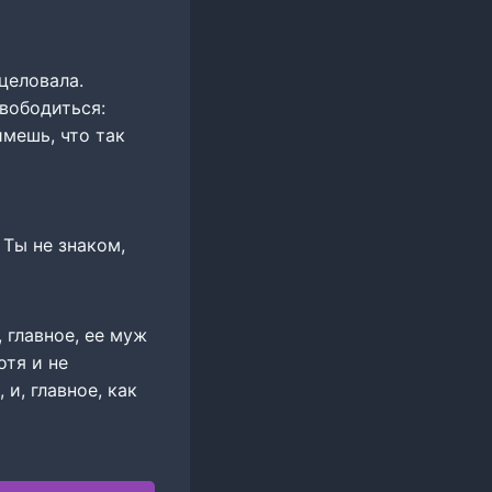
оцеловала.
свободиться:
ймешь, что так
 Ты не знаком,
, главное, ее муж
отя и не
и, главное, как