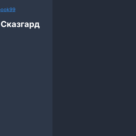
ebook99
 Сказгард