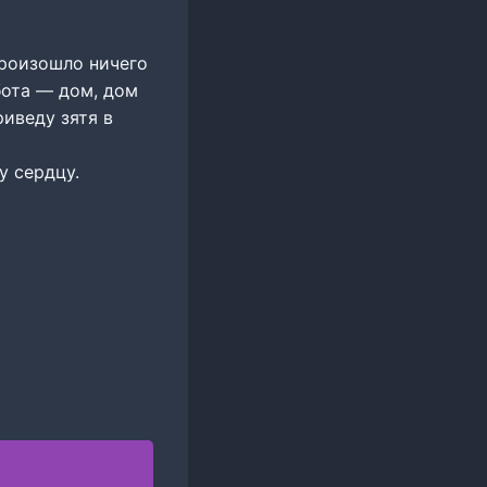
произошло ничего
бота — дом, дом
риведу зятя в
у сердцу.