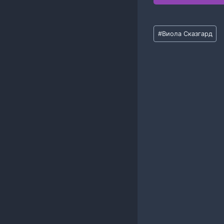
Метки
#
Виола Сказгард
записи: