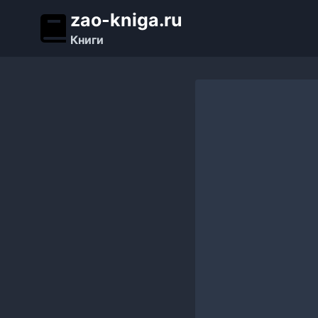
Перейти
zao-kniga.ru
к
Книги
содержимому