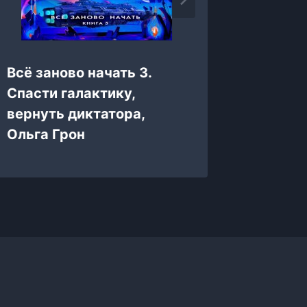
Всё заново начать 3.
Танцуй
Спасти галактику,
Землян
вернуть диктатора,
Сапфи
Ольга Грон