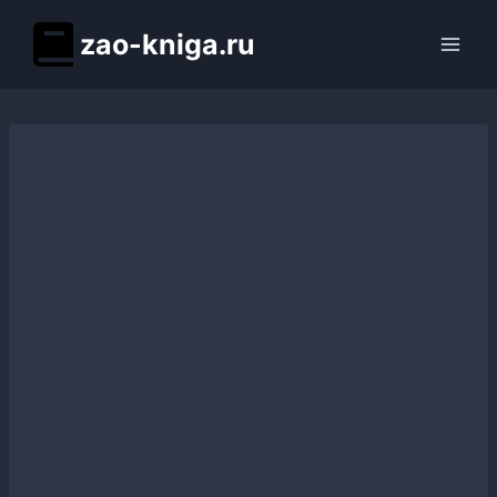
Перейти
zao-kniga.ru
к
содержимому