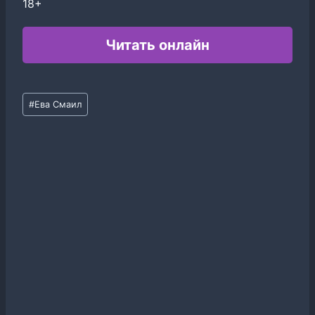
18+
Читать онлайн
Метки
#
Ева Смаил
записи: