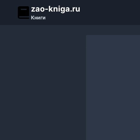
Перейти
zao-kniga.ru
к
Книги
содержимому