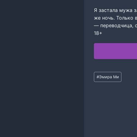
Я застала мужа з
же ночь. Только 
— переводчица, 
18+
Метки
#
Эмира Ми
записи: