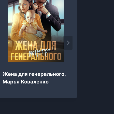
Жена для генерального,
Измена
Марья Коваленко
Регина