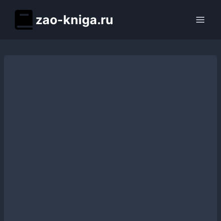
Перейти
zao-kniga.ru
к
содержимому