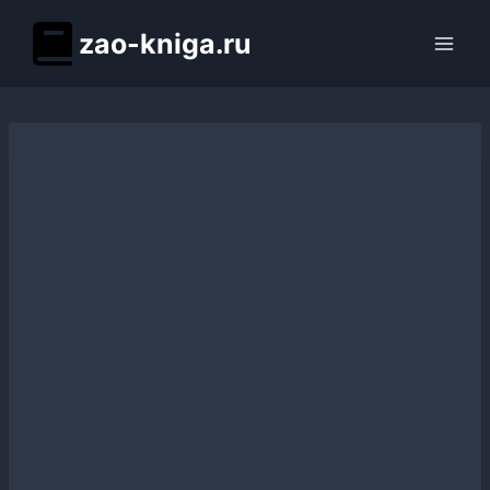
Перейти
zao-kniga.ru
к
содержимому