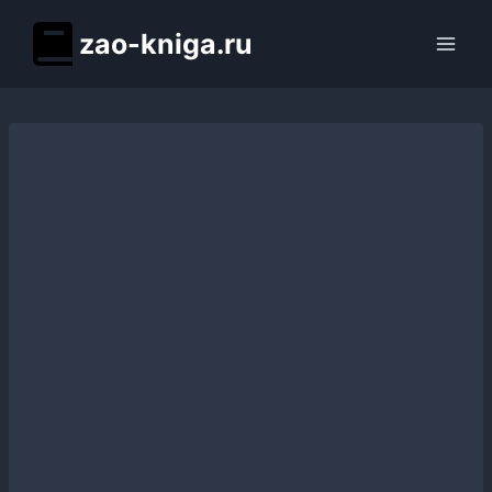
Перейти
zao-kniga.ru
к
содержимому