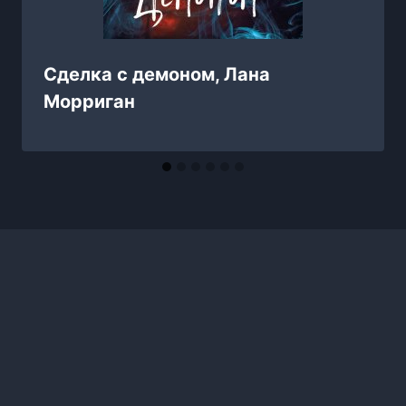
Сделка с демоном, Лана
Морриган