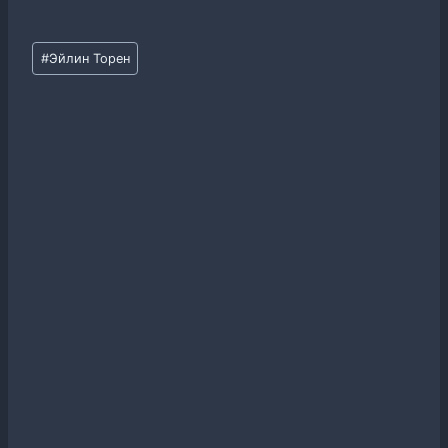
Метки
#
Эйлин Торен
записи: