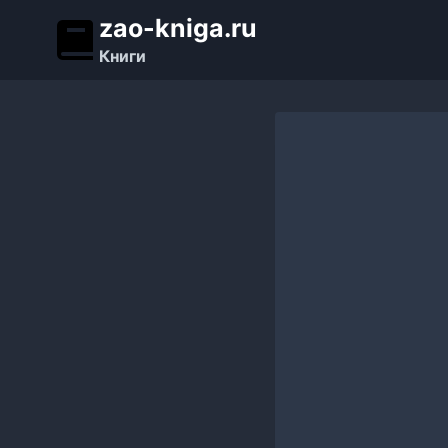
Перейти
zao-kniga.ru
к
Книги
содержимому