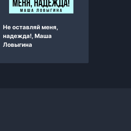
Не оставляй меня,
Мой и 
надежда!, Маша
Дарья
Ловыгина