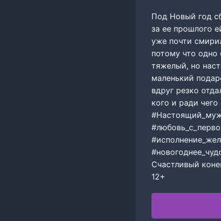
Под Новый год с
за ее прошлого е
уже почти смирил
потому что одно 
тяжелый, но нас
маленький подар
вдруг резко отда
кого и ради чего
#Настоящий_муж
#любовь_с_перво
#исполнение_же
#новогоднее_чуд
Счастливый коне
12+