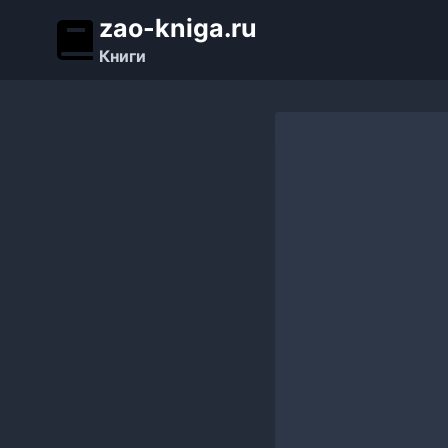
Перейти
zao-kniga.ru
к
Книги
содержимому