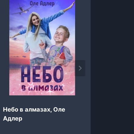
Небо в алмазах, Оле
Я буду
Адлер
Наталь