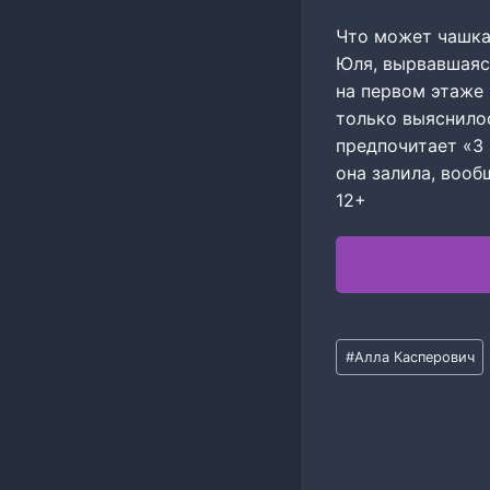
Что может чашка 
Юля, вырвавшаяся
на первом этаже 
только выяснило
предпочитает «3 
она залила, вооб
12+
Метки
#
Алла Касперович
записи: