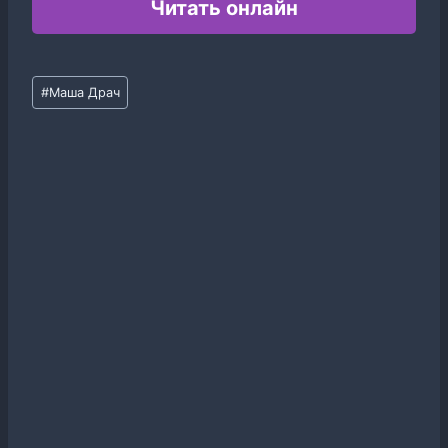
Читать онлайн
Метки
#
Маша Драч
записи: