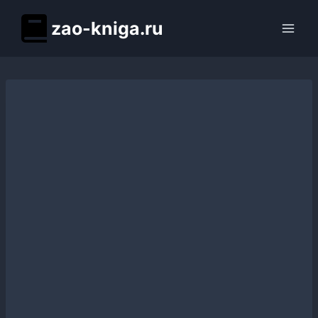
Перейти
zao-kniga.ru
к
содержимому