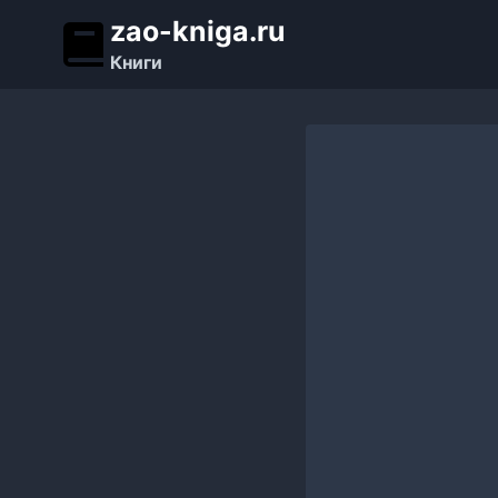
Перейти
zao-kniga.ru
к
Книги
содержимому