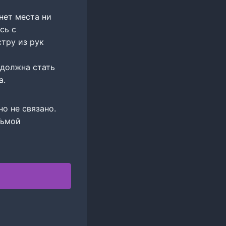
нет места ни
сь с
тру из рук
 должна стать
а.
о не связано.
Тьмой