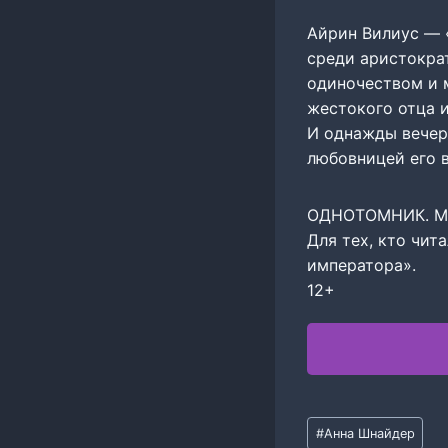
Айрин Вилиус — 
среди аристократ
одиночеством и 
жестокого отца и
И однажды вечер
любовницей его 
ОДНОТОМНИК. Мож
Для тех, кто чи
императора».
12+
Метки
#
Анна Шнайдер