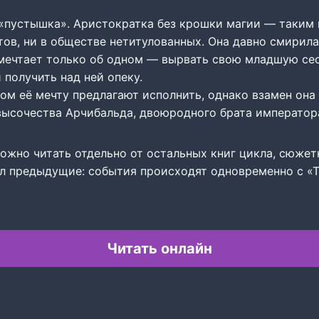
«пустышка». Аристократка без крошки магии — таким 
ов, ни в обществе нетитулованных. Она давно смирила
мечтает только об одном — вырвать свою младшую сес
 получить над ней опеку.
ом её мечту предлагают исполнить, однако взамен она
высочества Арчибальда, двоюродного брата император
но читать отдельно от остальных книг цикла, сюжетн
тал предыдущие: события происходят одновременно с «
Читать онлайн