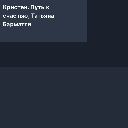
Вот Эт
Кристен. Путь к
Бум
счастью, Татьяна
Барматти