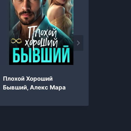
Плохой Хороший
Развод
Бывший, Алекс Мара
Лия Ки