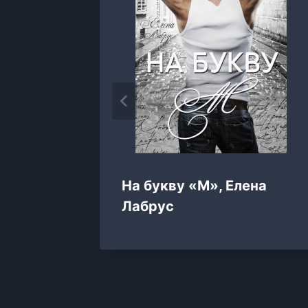
ля
На букву «М», Елена
Астра
Лабрус