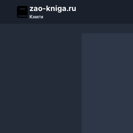
Перейти
zao-kniga.ru
к
Книги
содержимому