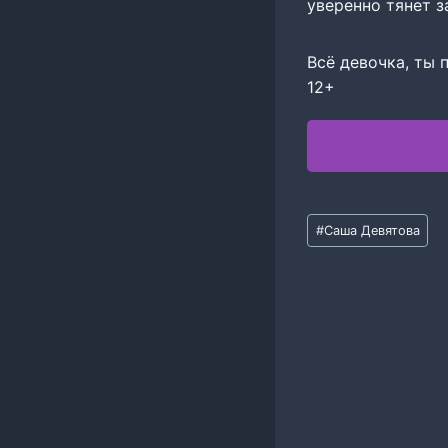
уверенно тянет з
Всё девочка, ты 
12+
Метки
#
Саша Девятова
записи: