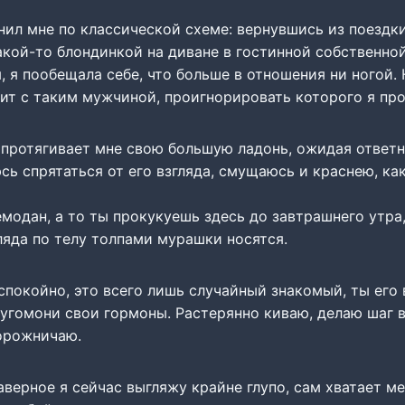
ил мне по классической схеме: вернувшись из поездки
какой-то блондинкой на диване в гостинной собственно
, я пообещала себе, что больше в отношения ни ногой. Н
ит с таким мужчиной, проигнорировать которого я про
протягивает мне свою большую ладонь, ожидая ответн
ь спрятаться от его взгляда, смущаюсь и краснею, ка
модан, а то ты прокукуешь здесь до завтрашнего утра,
гляда по телу толпами мурашки носятся.
спокойно, это всего лишь случайный знакомый, ты его
 угомони свои гормоны. Растерянно киваю, делаю шаг в
торожничаю.
аверное я сейчас выгляжу крайне глупо, сам хватает ме