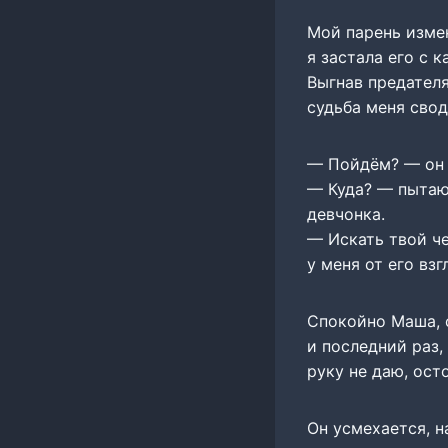
Мой парень измен
я застала его с 
Выгнав предателя
судьба меня свод
— Пойдём? — он 
— Куда? — пытаюс
девчонка.
— Искать твой че
у меня от его вз
Спокойно Маша, 
и последний раз,
руку не даю, ос
Он усмехается, н