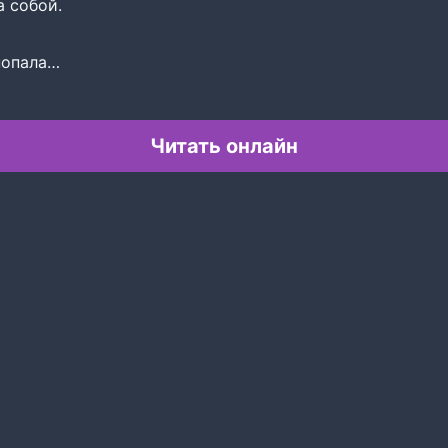
а собой.
попала…
Читать онлайн