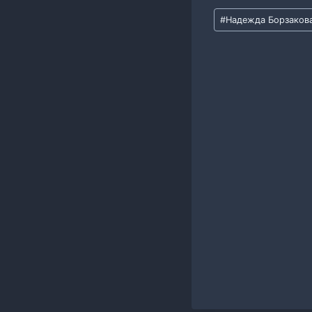
Метки
#
Надежда Борзаков
записи: