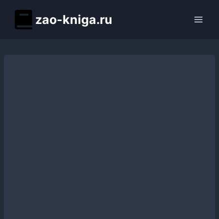
Перейти
zao-kniga.ru
к
содержимому