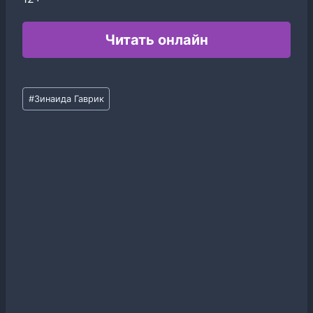
Читать онлайн
Метки
#
Зинаида Гаврик
записи: