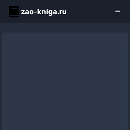
Перейти
zao-kniga.ru
к
содержимому