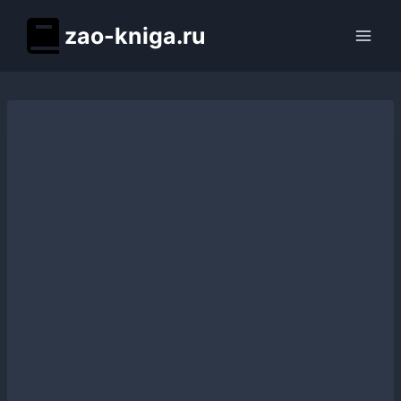
Перейти
zao-kniga.ru
к
содержимому