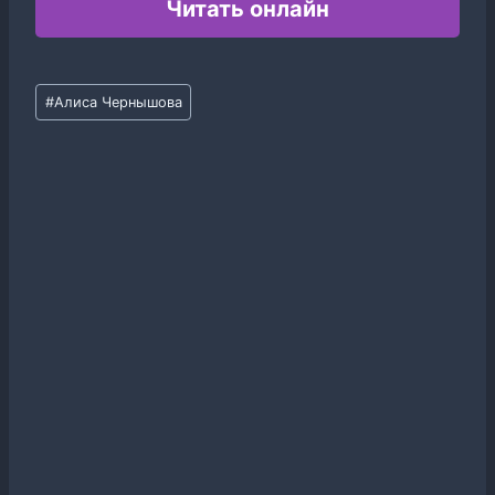
Читать онлайн
Метки
#
Алиса Чернышова
записи: