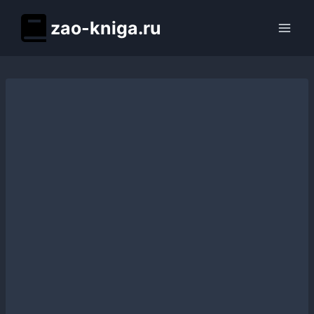
Перейти
zao-kniga.ru
к
содержимому