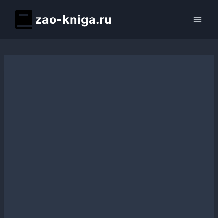
Перейти
zao-kniga.ru
к
содержимому