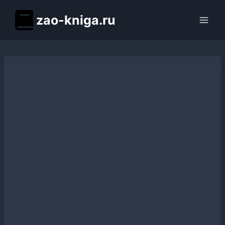
Перейти
zao-kniga.ru
к
содержимому