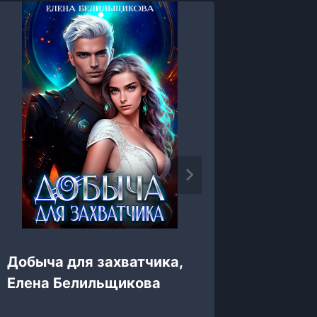
По пра
Добыча для захватчика,
истинн
Елена Белильщикова
Вашин