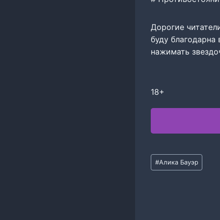
Дорогие читатели
буду благодарна 
нажимать звездо
18+
Метки
#
Алика Бауэр
записи: