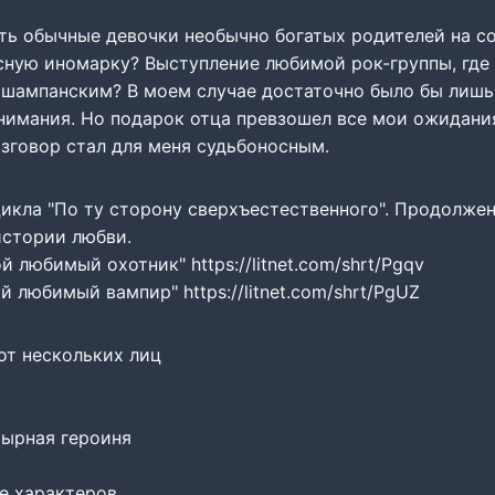
ить обычные девочки необычно богатых родителей на 
сную иномарку? Выступление любимой рок-группы, где 
я шампанским? В моем случае достаточно было бы лишь
нимания. Но подарок отца превзошел все мои ожидания
зговор стал для меня судьбоносным.
цикла "По ту сторону сверхъестественного". Продолже
стории любви.
й любимый охотник" https://litnet.com/shrt/Pgqv
й любимый вампир" https://litnet.com/shrt/PgUZ
от нескольких лиц
тырная героиня
е характеров