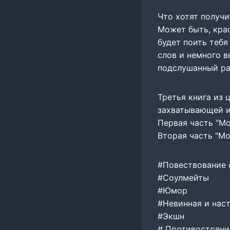
Что хотят получ
Может быть, кра
будет поить теб
слов и немного в
подслушанный ра
Третья книга из 
захватывающей и
Первая часть "Мо
Вторая часть "Мо
#Повествование 
#Соулмейты
#Юмор
#Невинная и нас
#Экшн
# Противостояни