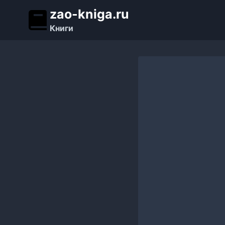
Перейти
zao-kniga.ru
к
Книги
содержимому