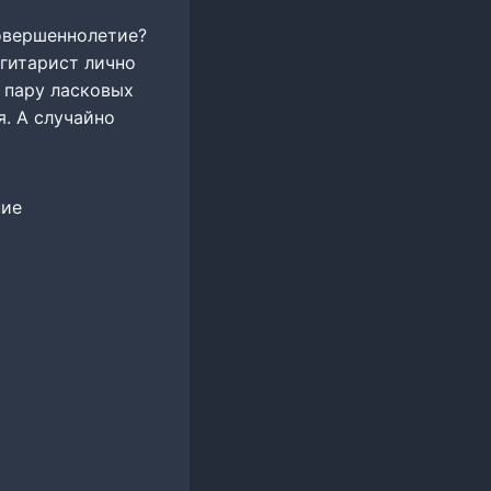
совершеннолетие?
гитарист лично
 пару ласковых
. А случайно
ние