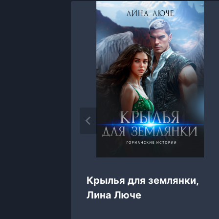
Крылья для землянки,
жить
Лина Люче
ллей