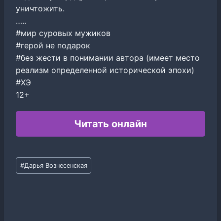
уничтожить.
…..
#мир суровых мужиков
#герой не подарок
#без жести в понимании автора (имеет место
реализм определенной исторической эпохи)
#ХЭ
12+
Читать онлайн
Метки
#
Дарья Вознесенская
записи: