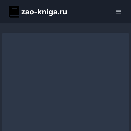
Перейти
zao-kniga.ru
к
содержимому