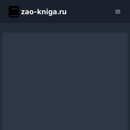
Перейти
zao-kniga.ru
к
содержимому