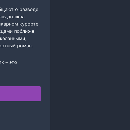
общают о разводе
знь должна
шикарном курорте
авцами поближе
 желанными,
рортный роман.
х – это