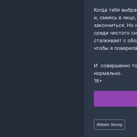
Когда тебя выбра
и, смеясь в лицо
закончиться. Но 
среди чистого с
сталкивает с об
чтобы я поверила
И совершенно точ
нормально.
18+
Метки
#
Майя Эйлер
записи: