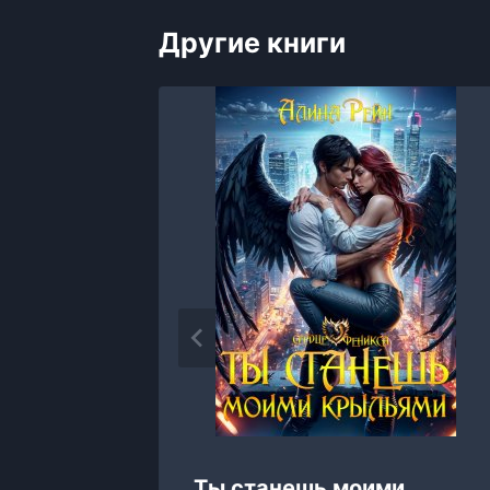
Другие книги
Ты станешь моими
р