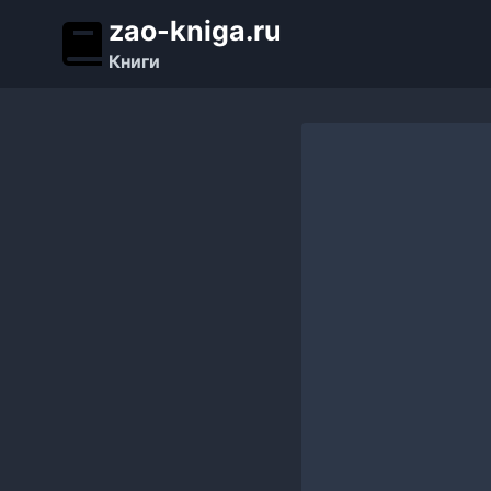
Перейти
zao-kniga.ru
к
Книги
содержимому