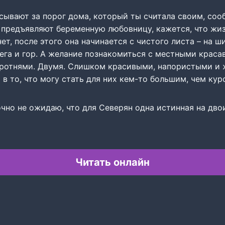
сывают за порог дома, который ты считала своим, со
, предъявляют беременную любовницу, кажется, что жи
нет, после этого она начинается с чистого листа – на 
нега и гор. А желание познакомиться с местными крас
оротнями. Двумя. Слишком красивыми, напористыми и
 в то, что могу стать для них кем-то большим, чем ку
но не ожидаю, что для Северян одна истинная на двои
Читать онлайн