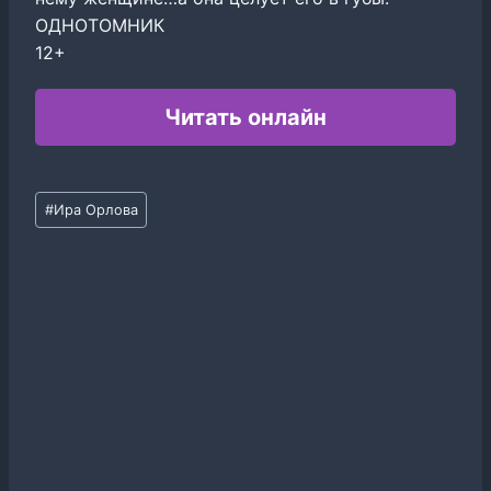
ОДНОТОМНИК
12+
Читать онлайн
Метки
#
Ира Орлова
записи: