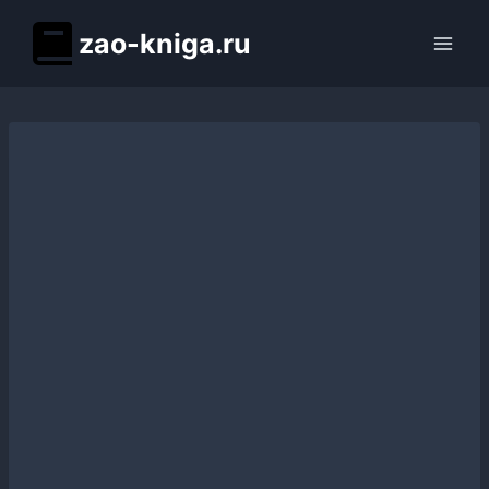
Перейти
zao-kniga.ru
к
содержимому