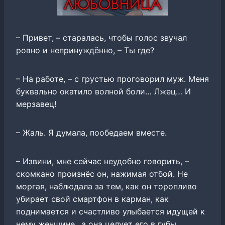
– Привет, – старалась, чтобы голос звучал
ровно и непринуждённо, – Ты где?
– На работе, – с грустью проговорил муж. Меня
буквально окатило волной боли… Лжец… И
мерзавец!
– Жаль. Я думала, пообедаем вместе.
– Извини, мне сейчас неудобно говорить, –
скомкано произнёс он, нажимая отбой. Не
моргая, наблюдала за тем, как он торопливо
убирает свой смартфон в карман, как
поднимается и счастливо улыбается идущей к
нему женщине…а она целует его в губы.