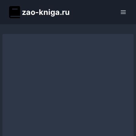
Перейти
zao-kniga.ru
к
содержимому