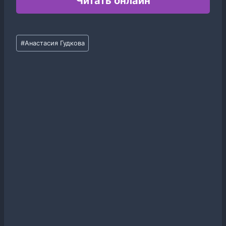
Читать онлайн
Метки
#
Анастасия Гудкова
записи: