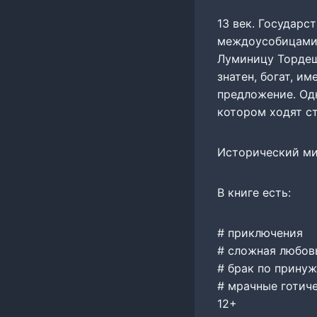
13 век. Государс
междоусобицами 
Луминицу Тордеш,
знатен, богат, и
предложение. Од
котором ходят с
Исторический м
В книге есть:
# приключения
# сложная любов
# брак по прину
# мрачные готич
12+