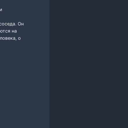
и
соседа. Он
ются на
ловека, о