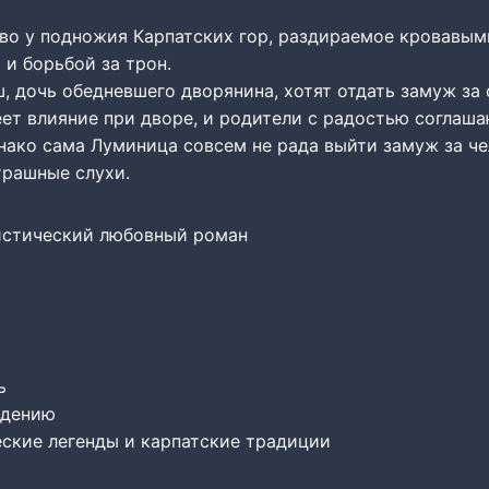
тво у подножия Карпатских гор, раздираемое кровавым
и борьбой за трон.
 дочь обедневшего дворянина, хотят отдать замуж за 
меет влияние при дворе, и родители с радостью соглаша
нако сама Луминица совсем не рада выйти замуж за че
трашные слухи.
истический любовный роман
ь
ждению
еские легенды и карпатские традиции