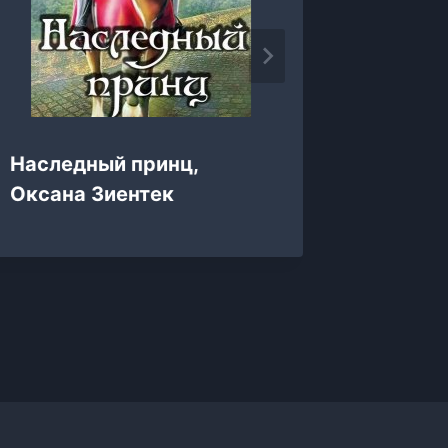
Святые
Наследный принц,
Натали
Оксана Зиентек