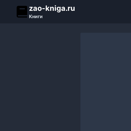
Перейти
zao-kniga.ru
к
Книги
содержимому