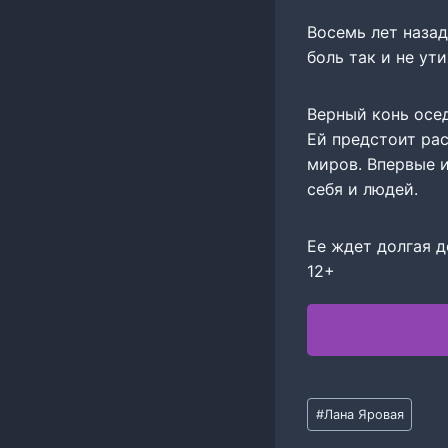
Восемь лет назад
боль так и не ут
Верный конь осед
Ей предстоит рас
миров. Впервые и
себя и людей.
Ее ждет долгая до
12+
Метки
#
Лана Яровая
записи: