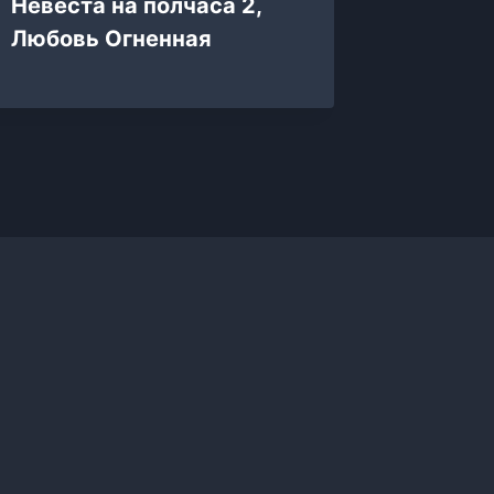
Невеста на полчаса 2,
Вопрек
Любовь Огненная
Ширку