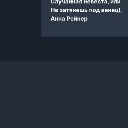
Случайная невеста, или
для
Не затянешь под венец!,
,
Анна Рейнер