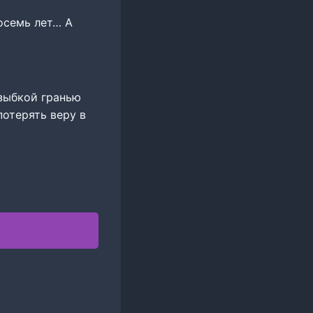
Восемь лет… А
 зыбкой гранью
потерять веру в