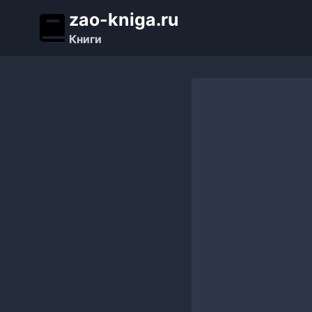
Перейти
zao-kniga.ru
к
Книги
содержимому