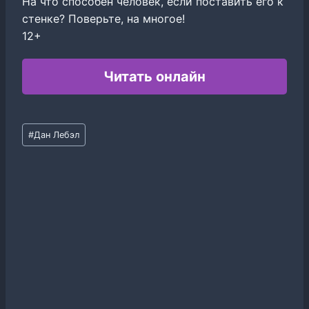
На что способен человек, если поставить его к
стенке? Поверьте, на многое!
12+
Читать онлайн
Метки
#
Дан Лебэл
записи: