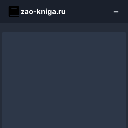
Перейти
zao-kniga.ru
к
содержимому