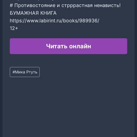
# Противостояние и стрррастная ненависть!
БУМАЖНАЯ КНИГА
https://www.labirint.ru/books/989936/
12+
Читать онлайн
Метки
#
Мика Ртуть
записи: