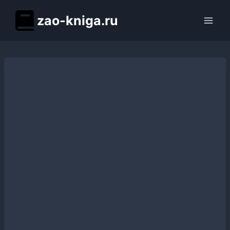
Перейти
zao-kniga.ru
к
содержимому