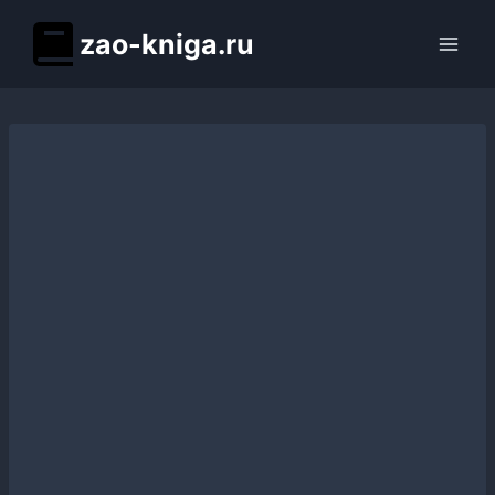
Перейти
zao-kniga.ru
к
содержимому