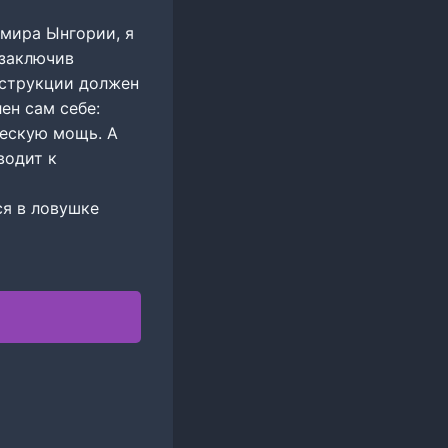
мира Ынгории, я
 заключив
нструкции должен
ен сам себе:
ческую мощь. А
водит к
ся в ловушке