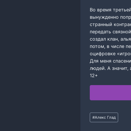
Во время третье
вынужденно попр
странный контра
передать связной
создал клан, аль
потом, в числе п
оцифровке «игро
Для меня спасен
людей. А значит,
12+
Метки
#
Алекс Глад
записи: