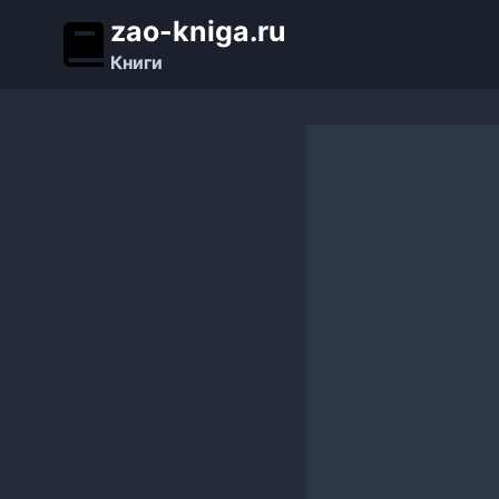
Перейти
zao-kniga.ru
к
Книги
содержимому