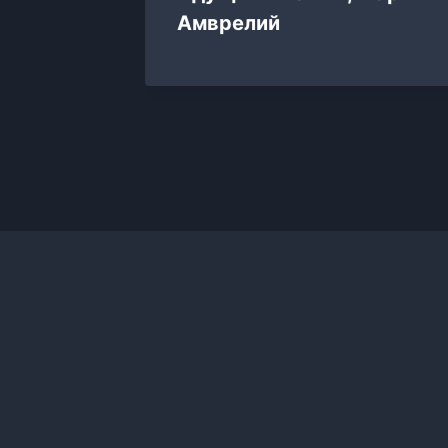
Сергей
Амврелий