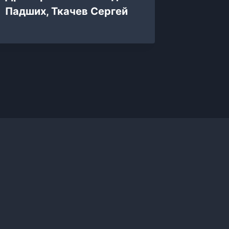
Падших, Ткачев Сергей
наш… Т
Realrp
Источ