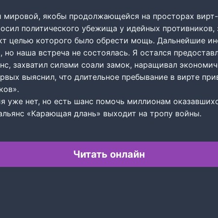
й мировой, якобы продолжающейся на просторах вирт-
осил политического убежища у идейных противников,
кт целью которого было обрести мощь. Дальнейшие и
, но наша встреча не состоялась. Я остался предоставл
янс, захватил силами соали замок, наращивал экономи
ервых выяснил, что длительное пребывание в вирте при
ков».
ия уже нет, но есть шанс помочь миллионам оказавших
 альянс «Карающая длань» выходит на тропу войны.
Читать онлайн