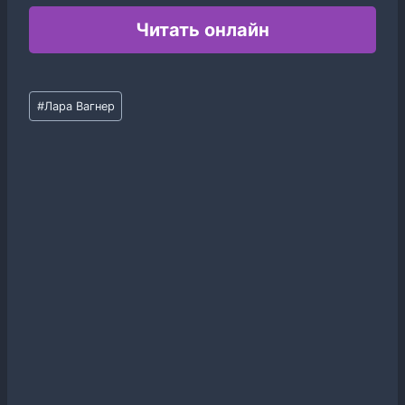
Читать онлайн
Метки
#
Лара Вагнер
записи: