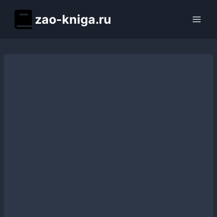
Перейти
zao-kniga.ru
к
содержимому