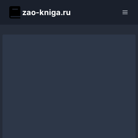
Перейти
zao-kniga.ru
к
содержимому