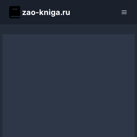
Перейти
zao-kniga.ru
к
содержимому