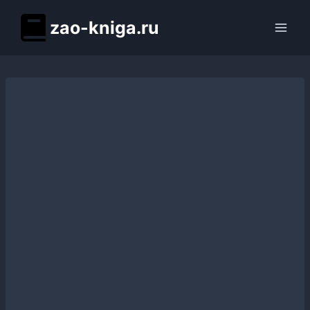
Перейти
zao-kniga.ru
к
содержимому