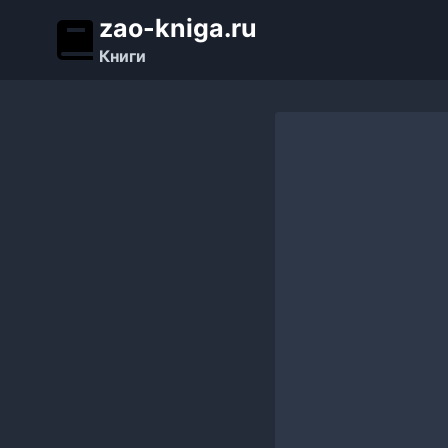
Перейти
zao-kniga.ru
к
Книги
содержимому