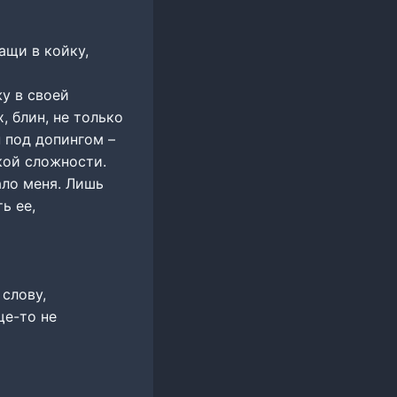
ащи в койку,
жу в своей
, блин, не только
н под допингом –
кой сложности.
ало меня. Лишь
ь ее,
 слову,
ще-то не