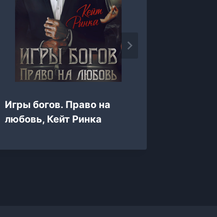
Игры богов. Право на
Тихоня
любовь, Кейт Ринка
Элен Б