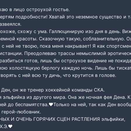
хаю в лицо остроухой гостье.
чертям подробности! Хватай это неземное существо и т
азвеялся.
похоже, схожу с ума. Галлюцинирую изо дня в день. Ви
емной красоты. Сказочную такую, соблазнительную. Ох
я с ней не творю, пока меня накрывает! Я как спортсме
дистанции. Преодолеваю трассы немыслимой эротичес
разбиться готов, лишь бы остроухое видение не покид
мою холостяцкую берлогу каждую ночь. Лишь бы тискат
ворять с ней всю ту дичь, что крутится в голове.
 Ден, он же тренер хоккейной команды СКА.
 эльфийка из другого мира. Она же ночная фея Дена. К
ей до беспамятства.‍❤️‍Только на ней, так как Ден вооб
 герой-любовник.
ЫХ И ОЧЕНЬ ГОРЯЧИХ СЦЕН РАСТЛЕНИЯ эльфийки,
Э.‍❤️‍