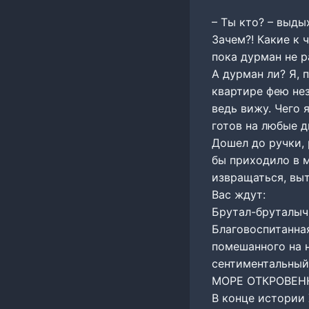
– Ты кто? – выды
Зачем?! Какие к 
пока дурман не р
А дурман ли? Я, 
квартире фею нез
ведь вижу. Чего 
готов на любые 
Дошел до ручки, 
бы приходило в 
извращаться, выт
Вас ждут:
Брутал-бруталыч
Благовоспитанная
помешанного на н
сентиментальный
МОРЕ ОТКРОВЕНН
В конце истории Х.