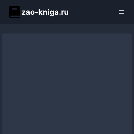
Перейти
zao-kniga.ru
к
содержимому