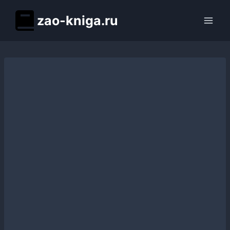
Перейти
zao-kniga.ru
к
содержимому