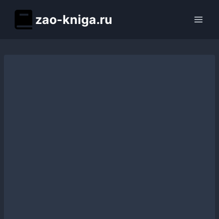
Перейти
zao-kniga.ru
к
содержимому