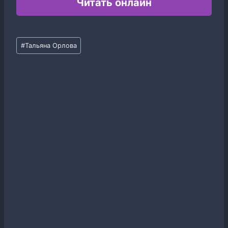
Читать онлайн
Метки
#
Тальяна Орлова
записи: