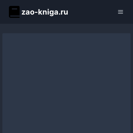
Перейти
zao-kniga.ru
к
содержимому