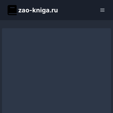
Перейти
zao-kniga.ru
к
содержимому