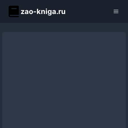
Перейти
zao-kniga.ru
к
содержимому