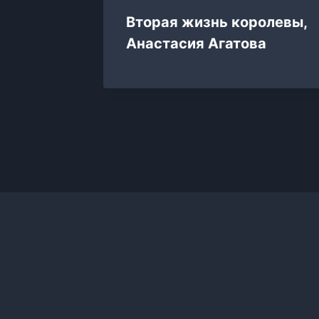
з Ада*
Вторая жизнь королевы,
и
Анастасия Агатова