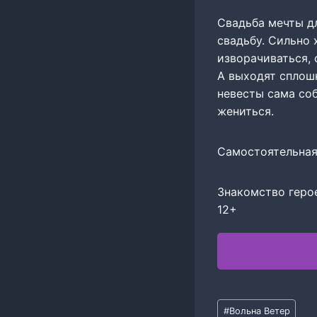
Свадьба мечты дл
свадьбу. Сильно 
изворачиваться, 
А выходят сплош
невесты сама соб
жениться.
Самостоятельная
Знакомство герое
12+
Метки
#
Вольна Ветер