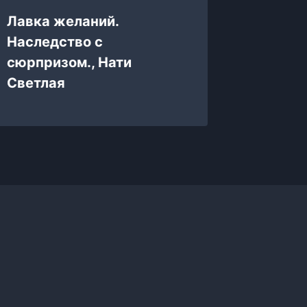
Хозяйк
Лавка желаний.
Дракон
Наследство с
Лебед
сюрпризом., Нати
Светлая