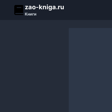
Перейти
zao-kniga.ru
к
Книги
содержимому