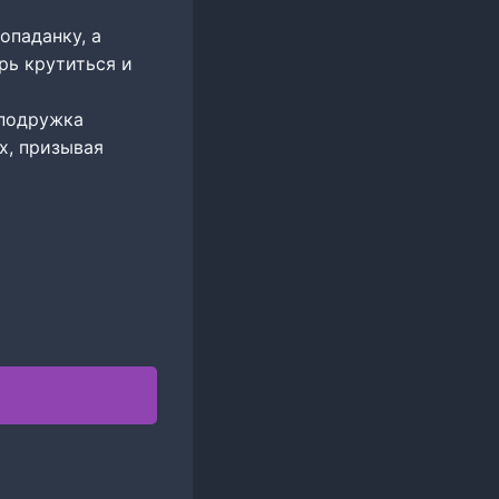
опаданку, а
рь крутиться и
 подружка
х, призывая