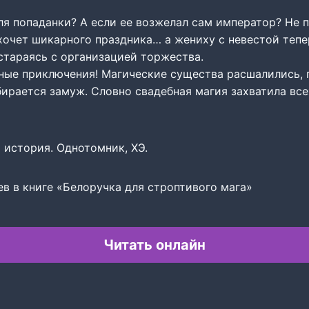
я попаданки? А если ее возжелал сам император? Не п
хочет шикарного праздника… а жениху с невестой тепе
стараясь с организацией торжества.
ные приключения! Магические существа расшалились,
ирается замуж. Словно свадебная магия захватила все
 история. Однотомник, ХЭ.
в в книге «Белоручка для строптивого мага»
Читать онлайн