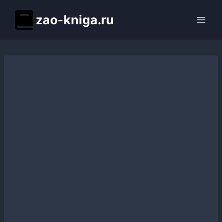
Перейти
zao-kniga.ru
к
содержимому