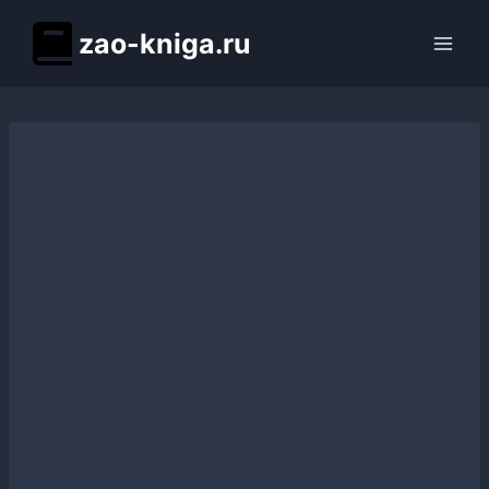
Перейти
zao-kniga.ru
к
содержимому