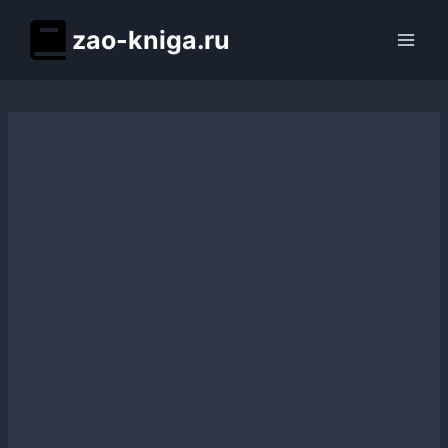
Перейти
zao-kniga.ru
к
содержимому