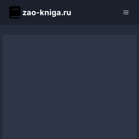
Перейти
zao-kniga.ru
к
содержимому